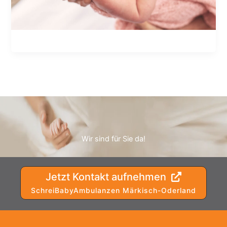
Wir sind für Sie da!
Jetzt Kontakt aufnehmen
SchreiBabyAmbulanzen Märkisch-Oderland